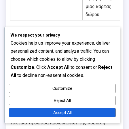
μιας κάρτας
δώρου.
Χρονικά περιορισμένη φύση των
We respect your privacy
αποκλειστικών προσφορών
Cookies help us improve your experience, deliver
personalized content, and analyze traffic. You can
Πολλές αποκλειστικές προσφορές που
choose which cookies to allow by clicking
σχετίζονται με τις κάρτες δώρου Robux είναι
Customize
. Click
Accept All
to consent or
Reject
χρονικά περιορισμένες, πράγμα που σημαίνει ότι
All
to decline non-essential cookies.
είναι διαθέσιμες μόνο για μικρό χρονικό διάστημα.
Οι χρήστες θα πρέπει να είναι ενήμεροι για τις
Customize
ημερομηνίες λήξης αυτών των προωθήσεων για να
Reject All
τις εκμεταλλευτούν πλήρως.
Accept All
Για να αποφύγετε την απώλεια ευκαιριών, ελέγχετε
τακτικά τη σελίδα προωθήσεων της Roblox ή