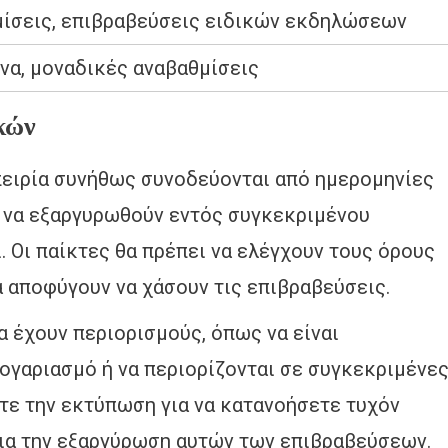
ίσεις, επιβραβεύσεις ειδικών εκδηλώσεων
να, μοναδικές αναβαθμίσεις
κών
μπειρία συνήθως συνοδεύονται από ημερομηνίες
ι να εξαργυρωθούν εντός συγκεκριμένου
ι. Οι παίκτες θα πρέπει να ελέγχουν τους όρους
α αποφύγουν να χάσουν τις επιβραβεύσεις.
α έχουν περιορισμούς, όπως να είναι
ογαριασμό ή να περιορίζονται σε συγκεκριμένε
ετε την εκτύπωση για να κατανοήσετε τυχόν
για την εξαργύρωση αυτών των επιβραβεύσεων.