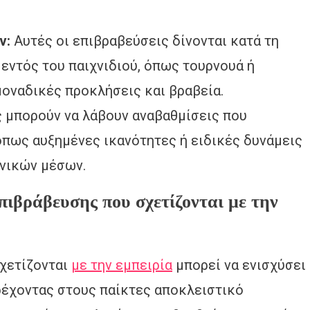
ν:
Αυτές οι επιβραβεύσεις δίνονται κατά τη
εντός του παιχνιδιού, όπως τουρνουά ή
μοναδικές προκλήσεις και βραβεία.
ς μπορούν να λάβουν αναβαθμίσεις που
 όπως αυξημένες ικανότητες ή ειδικές δυνάμεις
ονικών μέσων.
ιβράβευσης που σχετίζονται με την
χετίζονται
με την εμπειρία
μπορεί να ενισχύσει
αρέχοντας στους παίκτες αποκλειστικό