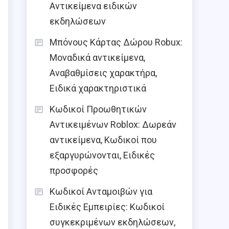
Αντικείμενα ειδικών
εκδηλώσεων
Μπόνους Κάρτας Δώρου Robux:
Μοναδικά αντικείμενα,
Αναβαθμίσεις χαρακτήρα,
Ειδικά χαρακτηριστικά
Κωδικοί Προωθητικών
Αντικειμένων Roblox: Δωρεάν
αντικείμενα, Κωδικοί που
εξαργυρώνονται, Ειδικές
προσφορές
Κωδικοί Ανταμοιβών για
Ειδικές Εμπειρίες: Κωδικοί
συγκεκριμένων εκδηλώσεων,