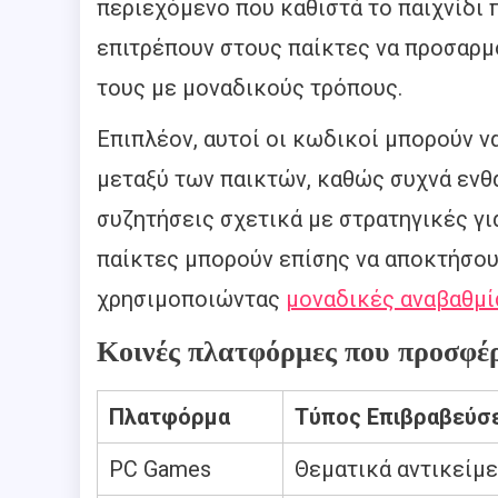
περιεχόμενο που καθιστά το παιχνίδι 
επιτρέπουν στους παίκτες να προσαρμ
τους με μοναδικούς τρόπους.
Επιπλέον, αυτοί οι κωδικοί μπορούν ν
μεταξύ των παικτών, καθώς συχνά ενθ
συζητήσεις σχετικά με στρατηγικές γι
παίκτες μπορούν επίσης να αποκτήσο
χρησιμοποιώντας
μοναδικές αναβαθμί
Κοινές πλατφόρμες που προσφέρ
Πλατφόρμα
Τύπος Επιβραβεύσ
PC Games
Θεματικά αντικείμ