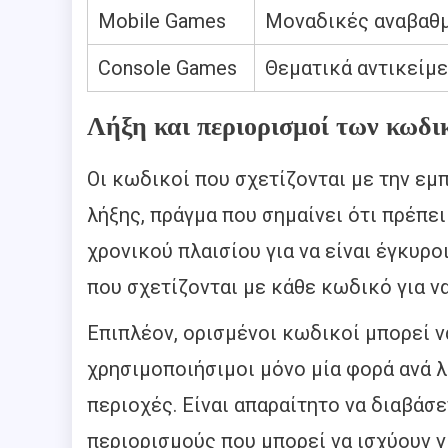
Mobile Games
Μοναδικές αναβαθμ
Console Games
Θεματικά αντικείμε
Λήξη και περιορισμοί των κωδι
Οι κωδικοί που σχετίζονται με την ε
λήξης, πράγμα που σημαίνει ότι πρέπε
χρονικού πλαισίου για να είναι έγκυρο
που σχετίζονται με κάθε κωδικό για ν
Επιπλέον, ορισμένοι κωδικοί μπορεί ν
χρησιμοποιήσιμοι μόνο μία φορά ανά λ
περιοχές. Είναι απαραίτητο να διαβάσ
περιορισμούς που μπορεί να ισχύουν 