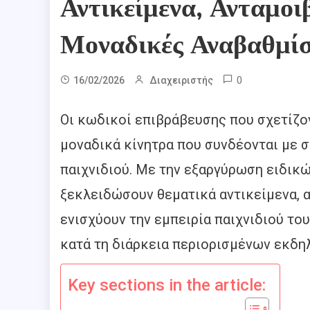
Αντικείμενα, Ανταμο
Μοναδικές Αναβαθμίσ
0
16/02/2026
Διαχειριστής
Οι κωδικοί επιβράβευσης που σχετίζο
μοναδικά κίνητρα που συνδέονται με 
παιχνιδιού. Με την εξαργύρωση ειδικ
ξεκλειδώσουν θεματικά αντικείμενα, 
ενισχύουν την εμπειρία παιχνιδιού το
κατά τη διάρκεια περιορισμένων εκδ
Key sections in the article: