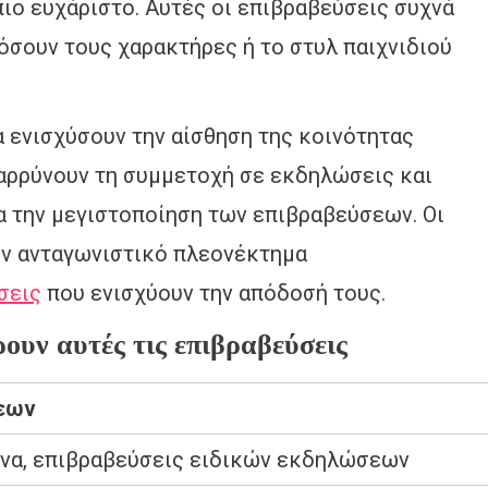
πιο ευχάριστο. Αυτές οι επιβραβεύσεις συχνά
όσουν τους χαρακτήρες ή το στυλ παιχνιδιού
α ενισχύσουν την αίσθηση της κοινότητας
αρρύνουν τη συμμετοχή σε εκδηλώσεις και
α την μεγιστοποίηση των επιβραβεύσεων. Οι
υν ανταγωνιστικό πλεονέκτημα
σεις
που ενισχύουν την απόδοσή τους.
ουν αυτές τις επιβραβεύσεις
εων
ενα, επιβραβεύσεις ειδικών εκδηλώσεων