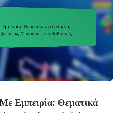
Με Εμπειρία: Θεματικά