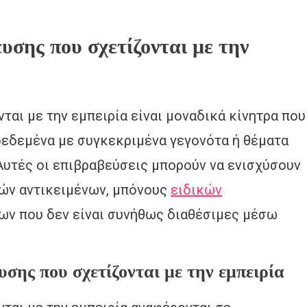
ευσης που σχετίζονται με την
ται με την εμπειρία είναι μοναδικά κίνητρα που
δεδεμένα με συγκεκριμένα γεγονότα ή θέματα
Αυτές οι επιβραβεύσεις μπορούν να ενισχύσουν
κών αντικειμένων, μπόνους
ειδικών
ν που δεν είναι συνήθως διαθέσιμες μέσω
σης που σχετίζονται με την εμπειρία