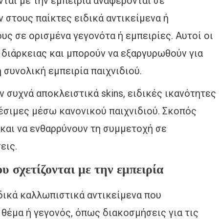
ται με την εμπειρία αναφέρονται σε
στους παίκτες ειδικά αντικείμενα ή
υς σε ορισμένα γεγονότα ή εμπειρίες. Αυτοί οι
 διάρκειας και μπορούν να εξαργυρωθούν για
 συνολική εμπειρία παιχνιδιού.
 συχνά αποκλειστικά skins, ειδικές ικανότητες
θέσιμες μέσω κανονικού παιχνιδιού. Σκοπός
 και να ενθαρρύνουν τη συμμετοχή σε
εις.
 σχετίζονται με την εμπειρία
ιδικά καλλωπιστικά αντικείμενα που
θέμα ή γεγονός, όπως διακοσμήσεις για τις