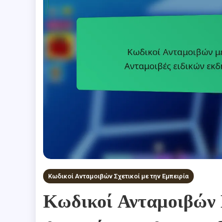
Κωδικοί Ανταμοιβών Σχετικοί με την Εμπειρία
Κωδικοί Ανταμοιβών 