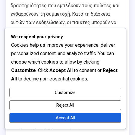
δραστηριότητες που εμπλέκουν τους παίκτες και
ενθαρρύνουν τη συμμετοχή. Κατά τη διάρκεια
αυτών των εκδηλώσεων, οι παίκτες μπορούν να
κερδίσουν ή να εξαργυρώσουν κωδικούς
We respect your privacy
προώθησης για αποκλειστικά αντικείμενα.
Cookies help us improve your experience, deliver
Οι εκδηλώσεις συχνά περιλαμβάνουν προκλήσεις ή
personalized content, and analyze traffic. You can
αποστολές εντός του παιχνιδιού που οι παίκτες
choose which cookies to allow by clicking
πρέπει να ολοκληρώσουν για να ξεκλειδώσουν
Customize
. Click
Accept All
to consent or
Reject
ανταμοιβές. Για παράδειγμα, κατά τη διάρκεια του
All
to decline non-essential cookies.
Χάλογουιν, οι παίκτες μπορεί να χρειαστεί να
Customize
συλλέξουν καραμέλες ή να ολοκληρώσουν
τρομακτικές εργασίες για να κερδίσουν ειδικά
Reject All
αντικείμενα. Αυτές οι δραστηριότητες όχι μόνο
Accept All
παρέχουν διασκέδαση αλλά και ενισχύουν την
αλληλεπίδραση της κοινότητας.