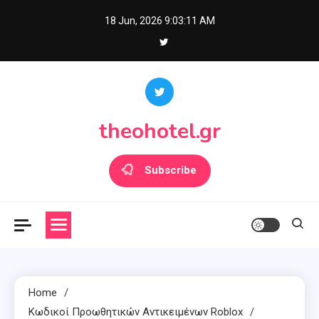
Skip
18 Jun, 2026
9:03:13 AM
to
content
theohotel.gr
Subscribe
Home
Κωδικοί Προωθητικών Αντικειμένων Roblox