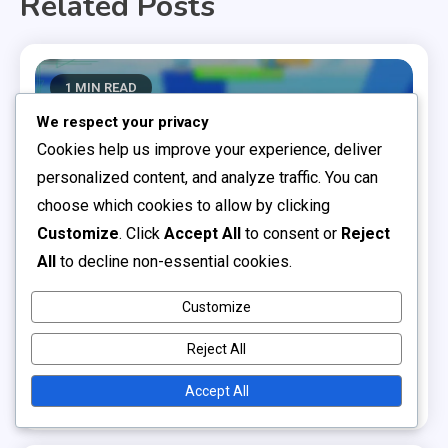
Related Posts
1 MIN READ
We respect your privacy
Cookies help us improve your experience, deliver
personalized content, and analyze traffic. You can
choose which cookies to allow by clicking
Customize
. Click
Accept All
to consent or
Reject
All
to decline non-essential cookies.
Κωδικοί Ανταμοιβών Σχετικοί με την Εμπειρία
Customize
Κωδικοί Ανταμοιβών Σχετικά με την Εμπειρία:
Ψηφιακές ανταμοιβές, Προωθητικά είδη, Μοναδικά
Reject All
χαρακτηριστικά
Accept All
0
11/03/2026
διαχειριστής