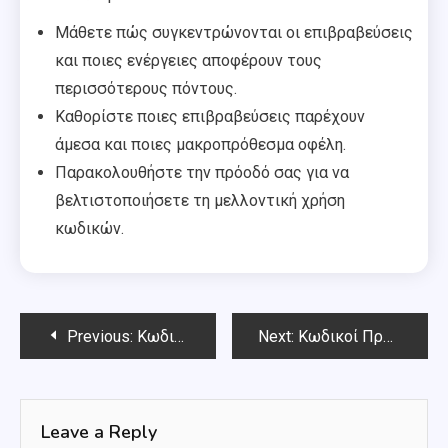
Μάθετε πώς συγκεντρώνονται οι επιβραβεύσεις
και ποιες ενέργειες αποφέρουν τους
περισσότερους πόντους.
Καθορίστε ποιες επιβραβεύσεις παρέχουν
άμεσα και ποιες μακροπρόθεσμα οφέλη.
Παρακολουθήστε την πρόοδό σας για να
βελτιστοποιήσετε τη μελλοντική χρήση
κωδικών.
Post
Previous:
Κωδικοί Προωθητικών Αντικειμένων Roblox: Προσφορές περιορισμένου χρόνου, Αποκλειστικά αντικείμενα, Κωδικοί που δημιουργούνται από χρήστες
Next:
Κωδικοί Προωθητικών Αντικειμένων Roblox: Αντικείμενα ειδικών εκδηλώσεων, Θεματικά αξεσουάρ, Αποκλειστικός εξοπλισμός
navigation
Leave a Reply