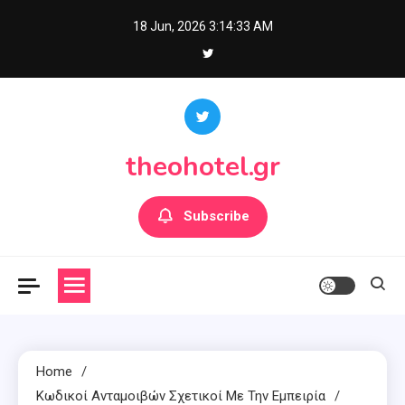
Skip
18 Jun, 2026
3:14:34 AM
to
content
theohotel.gr
Subscribe
Home
Κωδικοί Ανταμοιβών Σχετικοί Με Την Εμπειρία